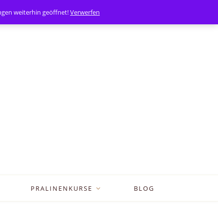
0
Mein Konto
en weiterhin geöffnet!
Verwerfen
PRALINENKURSE
BLOG