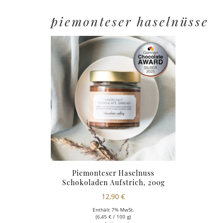
piemonteser haselnüsse
Piemonteser Haselnuss
Schokoladen Aufstrich, 200g
12,90
€
Enthält 7% MwSt.
(
6,45
€
/ 100 g)