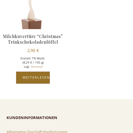
Milchkuvertüre “Christmas”
Trinkschokoladenlöffel
2,90
€
Enthält 7% MwSt.
(
8,29
€
/ 100 g)
zzgl.
Versand
WEITERLESEN
KUNDENINFORMATIONEN
Allgemeine Geschäftsbedingungen