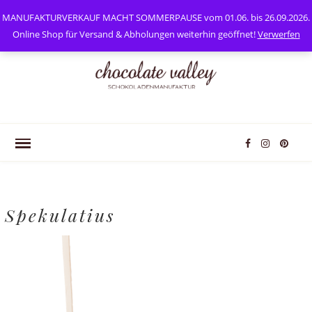
0
Mein Konto
MANUFAKTURVERKAUF MACHT SOMMERPAUSE vom 01.06. bis 26.09.2026.
Online Shop für Versand & Abholungen weiterhin geöffnet!
Verwerfen
Spekulatius