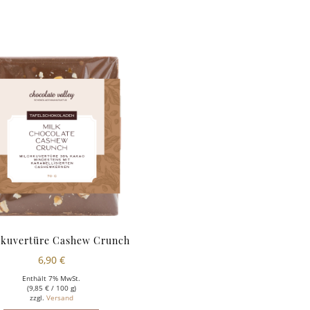
hkuvertüre Cashew Crunch
6,90
€
Enthält 7% MwSt.
(
9,85
€
/ 100 g)
zzgl.
Versand