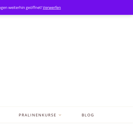
0
Mein Konto
en weiterhin geöffnet!
Verwerfen
PRALINENKURSE
BLOG