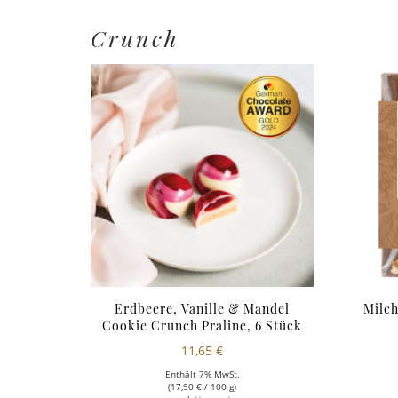
Crunch
Erdbeere, Vanille & Mandel
Milc
Cookie Crunch Praline, 6 Stück
11,65
€
Enthält 7% MwSt.
(
17,90
€
/ 100 g)