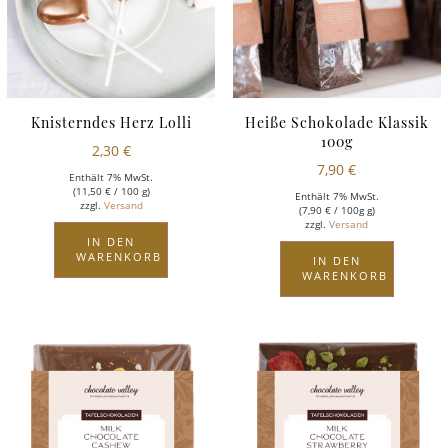
Knisterndes Herz Lolli
Heiße Schokolade Klassik
100g
2,30
€
7,90
€
Enthält 7% MwSt.
(
11,50
€
/ 100 g)
Enthält 7% MwSt.
zzgl.
Versand
(
7,90
€
/ 100g g)
zzgl.
Versand
IN DEN
WARENKORB
IN DEN
WARENKORB