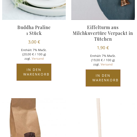
Buddha Praline
Eiffelturm aus
1 Stück
Milchkuvertüre Verpackt in
Tütchen
3,00
€
1,90
€
Enthält 7% MwSt.
(
20,00
€
/ 100 g)
Enthält 7% MwSt.
zzgl.
Versand
(
19,00
€
/ 100 g)
zzgl.
Versand
IN DEN
WARENKORB
IN DEN
WARENKORB