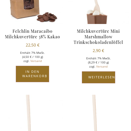
Felchlin Maracaibo
Milchkuvertüre Mini
Milchkuvertüre 38% Kakao
Marshmallow
Trinkschokoladenlöffel
22,50
€
2,90
€
Enthält 7% MwSt.
(
4,50
€
/ 100 g)
Enthält 7% MwSt.
zzgl.
Versand
(
8,29
€
/ 100 g)
zzgl.
Versand
IN DEN
WARENKORB
WEITERLESEN