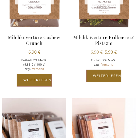
Milchkuvertüre Cashew
Milchkuvertüre Erdbeere &
Crunch
Pistazie
6,90
€
6,90
€
5,90
€
Enthält 7% MwSt.
Enthält 7% MwSt.
(
9,85
€
/ 100 g)
zzgl.
Versand
zzgl.
Versand
WEITERLESEN
WEITERLESEN