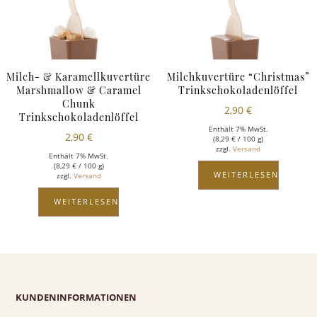
Milch- & Karamellkuvertüre
Milchkuvertüre “Christmas”
Marshmallow & Caramel
Trinkschokoladenlöffel
Chunk
2,90
€
Trinkschokoladenlöffel
Enthält 7% MwSt.
2,90
€
(
8,29
€
/ 100 g)
zzgl.
Versand
Enthält 7% MwSt.
(
8,29
€
/ 100 g)
WEITERLESEN
zzgl.
Versand
WEITERLESEN
KUNDENINFORMATIONEN