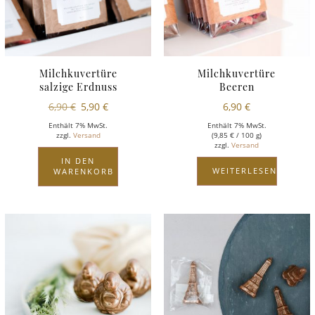
Milchkuvertüre
Milchkuvertüre
salzige Erdnuss
Beeren
6,90
€
5,90
€
6,90
€
Enthält 7% MwSt.
Enthält 7% MwSt.
zzgl.
Versand
(
9,85
€
/ 100 g)
zzgl.
Versand
IN DEN
WEITERLESEN
WARENKORB