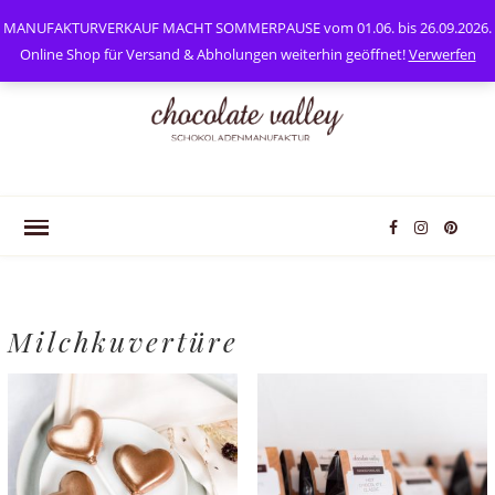
0
Mein Konto
MANUFAKTURVERKAUF MACHT SOMMERPAUSE vom 01.06. bis 26.09.2026.
Online Shop für Versand & Abholungen weiterhin geöffnet!
Verwerfen
Milchkuvertüre