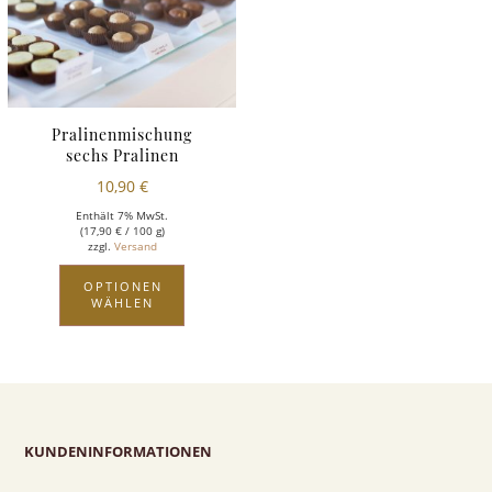
Pralinenmischung
sechs Pralinen
10,90
€
Enthält 7% MwSt.
(
17,90
€
/ 100 g)
zzgl.
Versand
OPTIONEN
WÄHLEN
KUNDENINFORMATIONEN