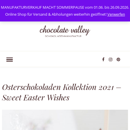
0
Mein Konto
MANUFAKTURVERKAUF MACHT SOMMERPAUSE vom 01.06. bis 26.09.2026.
Online Shop für Versand & Abholungen weiterhin geöffnet!
Verwerfen
Osterschokoladen Kollektion 2021 –
Sweet Easter Wishes