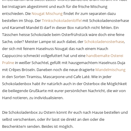
bei Instagram abgestimmt und euch für die frische Mischung
entschieden. Die
Nougat Mischung
findet ihr zum separaten dazu
bestellen im Shop. Der
Trinkschokoladenlöffel
mit Schokoladenosterhase
und Karamell Mandel Ei darf in dieser Box natürlich nicht fehlen. Ein
Tässchen heisse Schokolade beim Osterfrühstück wäre doch eine feine
Sache, oder? Meister Lampe ist auch dabei, der
Schokoladenosterhase
,
der sich mit feinem Haselnuss Nougat das nach einem Hauch
Cappuccino schmeckt vollgefuttert hat und eine
handbemalte Osterei
Praline
in weißer Schachtel, gefüllt mit hausgemachtem Haselnuss Duja
mit Crêpes Bröseln. Daneben noch die neue dragierte
Mandelmischung
in den Sorten Tiramisu, Mascarpone und Cafe Laté. Wie in jeder
Schokoladenbox habt ihr natürlich auch in der Osterbox die Möglichkeit
die beiliegende Grußkarte mit eurer persönlichen Nachricht, die wir von
Hand notieren, zu individualisieren.
Die Schokoladenbox zu Ostern könnt ihr euch nach Hause bestellen und
selbst verschenken, oder ihr lasst sie direkt an den oder die
Beschenkte/n senden. Beides ist möglich.