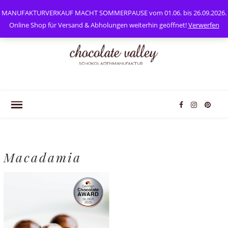
0
Mein Konto
MANUFAKTURVERKAUF MACHT SOMMERPAUSE vom 01.06. bis 26.09.2026.
Online Shop für Versand & Abholungen weiterhin geöffnet!
Verwerfen
Macadamia