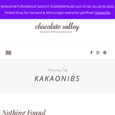
0
Mein Konto
MANUFAKTURVERKAUF MACHT SOMMERPAUSE vom 01.06. bis 26.09.2026.
Online Shop für Versand & Abholungen weiterhin geöffnet!
Verwerfen
Browsing Tag
KAKAONIBS
Nothing Found