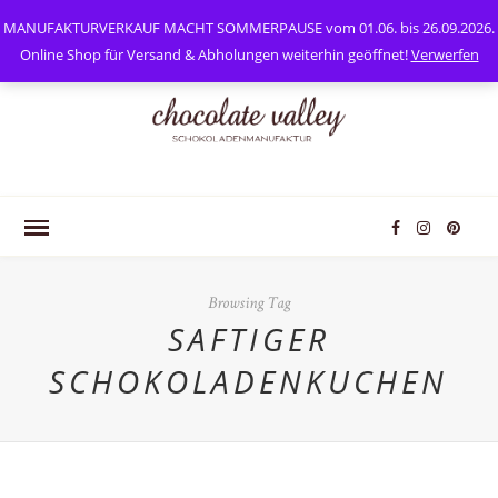
0
Mein Konto
MANUFAKTURVERKAUF MACHT SOMMERPAUSE vom 01.06. bis 26.09.2026.
Online Shop für Versand & Abholungen weiterhin geöffnet!
Verwerfen
Browsing Tag
SAFTIGER
SCHOKOLADENKUCHEN