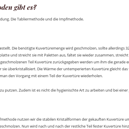
den gibt es?
ndung. Die Tabliermethode und die Impfmethode.
stellt. Die benötigte Kuvertüremenge wird geschmolzen, sollte allerdings 32
te und streicht sie mit Paletten aus, faltet sie wieder zusammen, streicht si
, geschmolzenen Teil Kuvertüre zurückgegeben werden um ihm die gerade en
ie überkristallisiert. Die Wärme der untemperierten Kuvertüre gleicht das w
s man den Vorgang mit einem Teil der Kuvertüre wiederholen.
u putzen. Zudem ist es nicht die hygienischte Art zu arbeiten und bei eine
pfmethode nutzen wir die stabilen Kristallformen der gekauften Kuvertüre 
eschmolzen. Nun wird nach und nach der restliche Teil fester Kuvertüre h