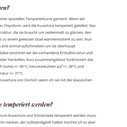
ren?
 einer speziellen Temperierkurve gemeint. Wenn wir
in Chipsform, wird die Kuvertüre temperiert geliefert. Das
struktur, die sie braucht um seidenmatt zu glänzen, den
s zu einem gewissen Grad wärmeresistent zu sein. Nun
gs erst einmal aufschmelzen um sie überhaupt
abei zerstören wir die vorhandene Kristallstruktur und
eder herstellen. Kurz zusammengefasst funktioniert das
h Sorte) +/- 45°C, herunterkühlen auf +/- 28°C und
atur +/- 31°C.
Kuvertüre von Domori, wenn ich sie mit der klassischen
 temperiert werden?
warum Kuvertüre und Schokolade temperiert werden muss.
ht merken, der vollständigkeit halber möchte ich es aber