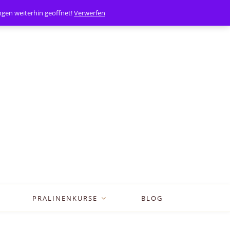
0
Mein Konto
en weiterhin geöffnet!
Verwerfen
PRALINENKURSE
BLOG