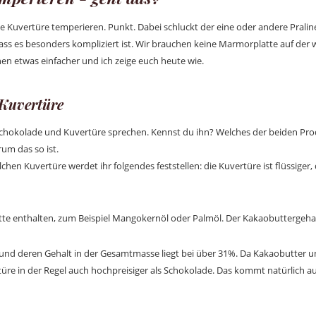
e Kuvertüre temperieren. Punkt. Dabei schluckt der eine oder andere Pralin
dass es besonders kompliziert ist. Wir brauchen keine Marmorplatte auf der w
hen etwas einfacher und ich zeige euch heute wie.
 Kuvertüre
 Schokolade und Kuvertüre sprechen. Kennst du ihn? Welches der beiden Pr
rum das so ist.
en Kuvertüre werdet ihr folgendes feststellen: die Kuvertüre ist flüssiger, 
e enthalten, zum Beispiel Mangokernöl oder Palmöl. Der Kakaobuttergehalt 
 und deren Gehalt in der Gesamtmasse liegt bei über 31%. Da Kakaobutter
rtüre in der Regel auch hochpreisiger als Schokolade. Das kommt natürlich a